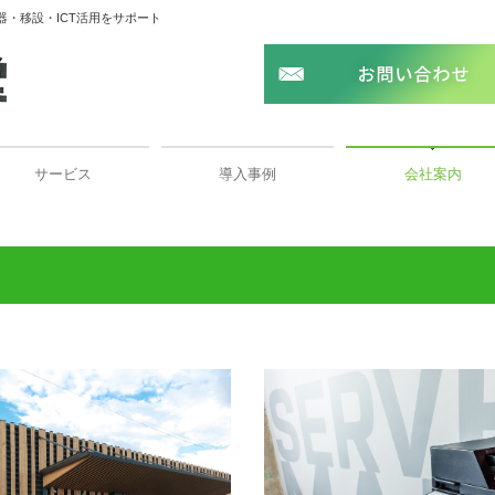
・移設・ICT活用をサポート
サービス
導入事例
会社案内
文具事務用品販売
オフィス家具販売
オフィス移設 荷物の運搬内装工事
OA機器販売メンテナンス
DX化ICT機器を用いた運用
ごあいさつ・理念
会社概要・沿革
取り扱いメーカー
営業所一覧