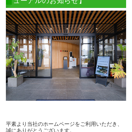
ューアルのお知らせ】
会社案内
ごあいさつ・理念
会社概要・沿革
取り扱いメーカー
営業所一覧
採用情報
募集要項（中途）
募集要項（新卒）
お問い合わせ
平素より当社のホームページをご利用いただき、
プライバシーポリシー
誠にありがとうございます。