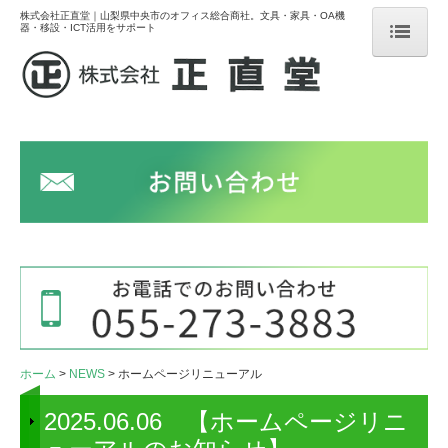
株式会社正直堂｜山梨県中央市のオフィス総合商社。文具・家具・OA機
器・移設・ICT活用をサポート
ホーム
NEWS
サービス
文具事務用品販売
オフィス家具販売
オフィス移設 荷物の運搬内装工事
OA機器販売メンテナンス
ホーム
NEWS
ホームページリニューアル
DX化ICT機器を用いた運用
2025.06.06 【ホームページリニ
導入事例